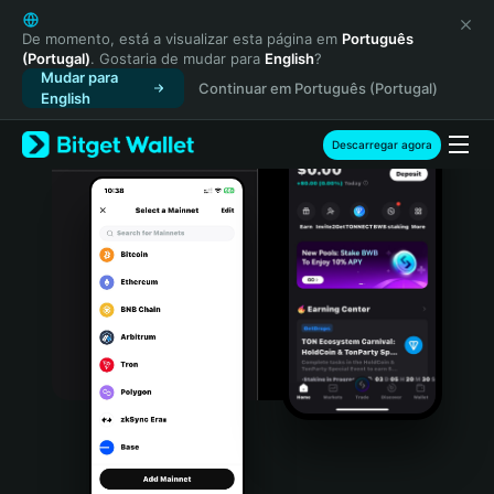
English
日本語
De momento, está a visualizar esta página em
Português
(Portugal)
. Gostaria de mudar para
English
?
Tiếng Việt
Mudar para
Continuar em Português (Portugal)
Русский
English
Español (Latinoamérica)
Türkçe
Descarregar agora
Italiano
Français
Deutsch
简体中文
繁體中文
Português (Portugal)
Bahasa Indonesia
ภาษาไทย
हिन्दी
বাংলা
Español
Português (Brasil)
Español (Argentina)