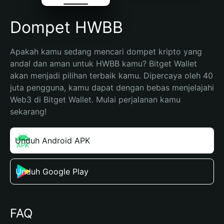
Dompet HWBB
Apakah kamu sedang mencari dompet kripto yang 
andal dan aman untuk HWBB kamu? Bitget Wallet 
akan menjadi pilihan terbaik kamu. Dipercaya oleh 40 
juta pengguna, kamu dapat dengan bebas menjelajahi 
Web3 di Bitget Wallet. Mulai perjalanan kamu 
sekarang!
Unduh Android APK
Unduh Google Play
FAQ