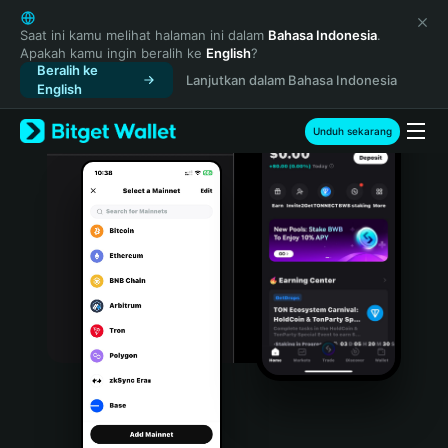
English
日本語
Saat ini kamu melihat halaman ini dalam
Bahasa Indonesia
.
Apakah kamu ingin beralih ke
English
?
Tiếng Việt
Beralih ke
Lanjutkan dalam Bahasa Indonesia
Русский
English
Español (Latinoamérica)
Türkçe
Unduh sekarang
Italiano
Français
Deutsch
简体中文
繁體中文
Português (Portugal)
Bahasa Indonesia
ภาษาไทย
हिन्दी
বাংলা
Español
Português (Brasil)
Español (Argentina)