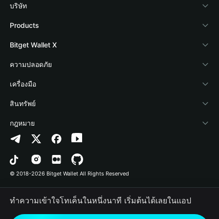
บริษัท
เกี่ยวกับ Bitget Wallet
Products
Blog
Crypto Card
Bitget Wallet X
Academy
Stablecoin Earn
นักพัฒนา
ความปลอดภัย
ข่าวสารด้านคริปโต
Payfi Crypto
เชื่อมต่อ Wallet
Protection Fund
เครื่องมือ
ศูนย์ช่วยเหลือ
Crypto Swap API
Bitget Wallet Pay
เทคโนโลยีความปลอดภัย
ซื้อคริปโต
สินทรัพย์
ติดต่อเรา
Altcoin Season Index
ลิสต์โปรเจกต์
การตรวจจับการอนุญาต
Arbitrum
กฎหมาย
ทรัพยากรข้อมูลของแบรนด์
Prediction Markets
การตรวจจับสัญญา
Avalanche
นโยบายความเป็นส่วนตัว
อาชีพ
DApp
การโอนเป็นชุด
Bitcoin
ข้อตกลงในการใช้บริการ
© 2018-2026 Bitget Wallet All Rights Reserved
การยืนยันช่องทางอย่างเป็นทางการ
Trade
BNB Chain
Risk Disclosure
ทำความเข้าใจโทเค็นในหนึ่งนาที เริ่มต้นได้เลยในแอป
RWA
Polygon