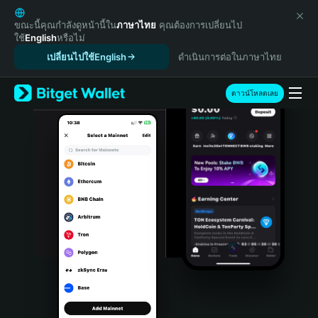
English
日本語
ขณะนี้คุณกำลังดูหน้านี้ใน
ภาษาไทย
คุณต้องการเปลี่ยนไป
ใช้
English
หรือไม่
Tiếng Việt
เปลี่ยนไปใช้English
ดำเนินการต่อในภาษาไทย
Русский
Español (Latinoamérica)
Türkçe
ดาวน์โหลดเลย
Italiano
Français
Deutsch
简体中文
繁體中文
Português (Portugal)
Bahasa Indonesia
ภาษาไทย
हिन्दी
বাংলা
Español
Português (Brasil)
Español (Argentina)