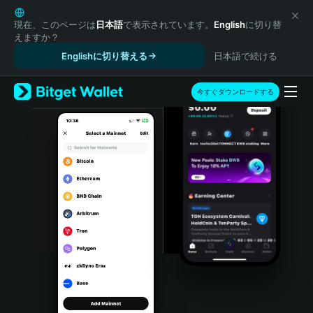
English
日本語
現在、このページは
日本語
で表示されています。
English
に切り替
えますか？
Tiếng Việt
Englishに切り替える
日本語で続ける
Русский
Español (Latinoamérica)
Türkçe
今すぐダウンロードする
Italiano
Français
Deutsch
简体中文
繁體中文
Português (Portugal)
Bahasa Indonesia
ภาษาไทย
हिन्दी
বাংলা
Español
Português (Brasil)
Español (Argentina)