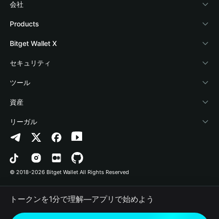
会社
Bitget Walletについて
Products
ブログ
Crypto Card
Bitget Wallet X
アカデミー
Stablecoin Earn
デベロッパー
セキュリティ
暗号資産ニュース
Payfi Crypto
ウォレットを接続
保護基金
ツール
Help Center
Crypto Swap API
Bitget Wallet Pay
セキュリティ技術
暗号資産を購入
資産
お問い合わせ
Altcoin Season Index
プロジェクトを掲載
認証検出
Arbitrum
リーガル
ブランドリソース
Prediction Markets
コントラクト検出
Avalanche
プライバシーポリシー
キャリア
DApp
一括送金
Bitcoin
利用規約
© 2018-2026 Bitget Wallet All Rights Reserved
公式チャンネル認証
Trade
BNB Chain
Risk Disclosure
トークンを1分で理解―アプリで始めよう
RWA
Polygon