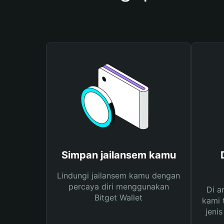
Simpan jailansem kamu
Lindungi jailansem kamu dengan
percaya diri menggunakan
Di a
Bitget Wallet
kami 
jeni