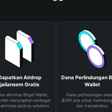
Dapatkan Airdrop
Dana Perlindungan B
jailansem Gratis
Wallet
rea aktivitas Bitget Wallet,
Dana perlindungan sebe
telah menyiapkan berbagai
$300 juta untuk melindung
s aktivitas airdrop untukmu
dan transaksimu.