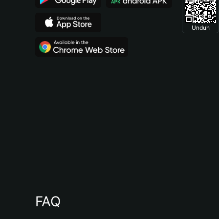
Unduh
FAQ