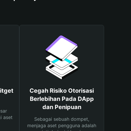
itget
Cegah Risiko Otorisasi
Berlebihan Pada DApp
dan Penipuan
sar
i aset
Sebagai sebuah dompet,
menjaga aset pengguna adalah