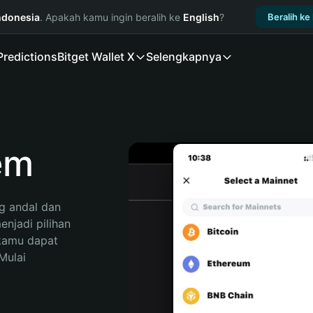
ndonesia
. Apakah kamu ingin beralih ke
English
?
Beralih ke
Predictions
Bitget Wallet X
Selengkapnya
em
 andal dan 
njadi pilihan 
kamu dapat 
ulai 