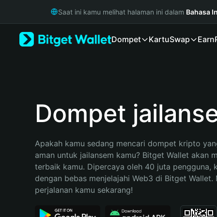
English
Saat ini kamu melihat halaman ini dalam
Bahasa I
日本語
Tiếng Việt
Dompet
Kartu
Swap
Earn
Русский
Español (Latinoamérica)
Türkçe
Italiano
Français
Deutsch
Dompet jailans
简体中文
繁體中文
Português (Portugal)
Apakah kamu sedang mencari dompet kripto yang
Bahasa Indonesia
aman untuk jailansem kamu? Bitget Wallet akan me
ภาษาไทย
terbaik kamu. Dipercaya oleh 40 juta pengguna, 
हिन्दी
dengan bebas menjelajahi Web3 di Bitget Wallet. M
বাংলা
perjalanan kamu sekarang!
Español
Português (Brasil)
Español (Argentina)