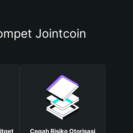
mpet Jointcoin
itget
Cegah Risiko Otorisasi