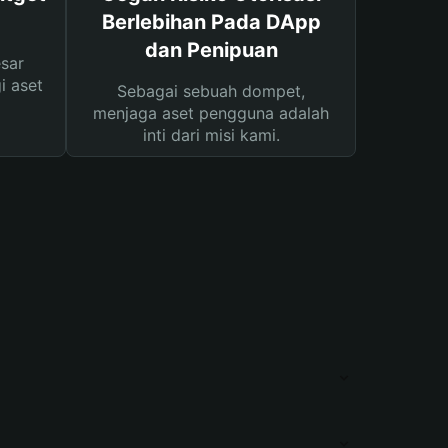
Berlebihan Pada DApp
dan Penipuan
sar
i aset
Sebagai sebuah dompet,
menjaga aset pengguna adalah
inti dari misi kami.