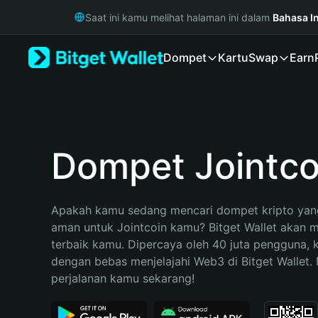
English
Saat ini kamu melihat halaman ini dalam
Bahasa I
日本語
Tiếng Việt
Dompet
Kartu
Swap
Earn
Русский
Español (Latinoamérica)
Türkçe
Italiano
Français
Deutsch
Dompet Jointco
简体中文
繁體中文
Português (Portugal)
Apakah kamu sedang mencari dompet kripto yang
Bahasa Indonesia
aman untuk Jointcoin kamu? Bitget Wallet akan me
ภาษาไทย
terbaik kamu. Dipercaya oleh 40 juta pengguna, 
हिन्दी
dengan bebas menjelajahi Web3 di Bitget Wallet. M
বাংলা
perjalanan kamu sekarang!
Español
Português (Brasil)
Español (Argentina)