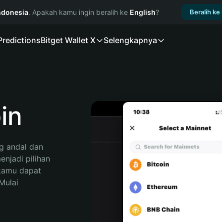
ndonesia
. Apakah kamu ingin beralih ke
English
?
Beralih ke
Predictions
Bitget Wallet X
Selengkapnya
in
 andal dan 
njadi pilihan 
kamu dapat 
ulai 