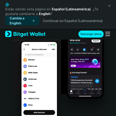
English
日本語
Estás viendo esta página en
Español (Latinoamérica)
. ¿Te
gustaría cambiarte a
English
?
Tiếng Việt
Cambia a
Continuar en Español (Latinoamérica)
Русский
English
Español (Latinoamérica)
Türkçe
Descargar ahora
Italiano
Français
Deutsch
简体中文
繁體中文
Português (Portugal)
Bahasa Indonesia
ภาษาไทย
हिन्दी
বাংলা
Español
Português (Brasil)
Español (Argentina)