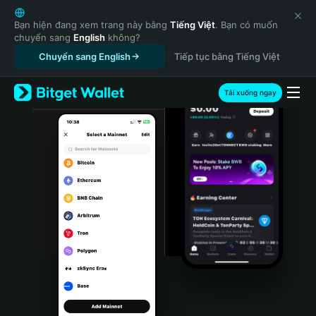
English
日本語
Bạn hiện đang xem trang này bằng
Tiếng Việt
. Bạn có muốn
chuyển sang
English
không?
Tiếng Việt
Chuyển sang English
Tiếp tục bằng Tiếng Việt
Русский
Español (Latinoamérica)
Türkçe
Tải xuống ngay
Italiano
Français
Deutsch
简体中文
繁體中文
Português (Portugal)
Bahasa Indonesia
ภาษาไทย
हिन्दी
বাংলা
Español
Português (Brasil)
Español (Argentina)