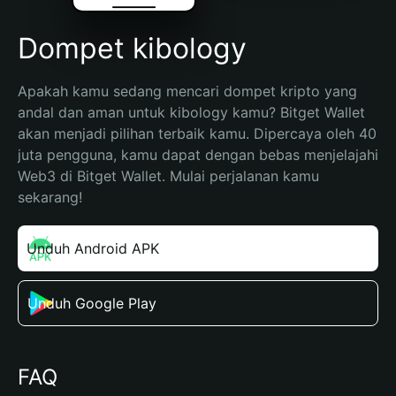
Dompet kibology
Apakah kamu sedang mencari dompet kripto yang 
andal dan aman untuk kibology kamu? Bitget Wallet 
akan menjadi pilihan terbaik kamu. Dipercaya oleh 40 
juta pengguna, kamu dapat dengan bebas menjelajahi 
Web3 di Bitget Wallet. Mulai perjalanan kamu 
sekarang!
Unduh Android APK
Unduh Google Play
FAQ