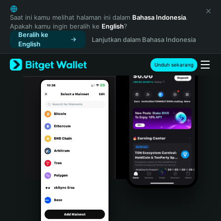
English
日本語
Saat ini kamu melihat halaman ini dalam
Bahasa Indonesia
.
Apakah kamu ingin beralih ke
English
?
Tiếng Việt
Beralih ke
Lanjutkan dalam Bahasa Indonesia
Русский
English
Español (Latinoamérica)
Türkçe
Unduh sekarang
Italiano
Français
Deutsch
简体中文
繁體中文
Português (Portugal)
Bahasa Indonesia
ภาษาไทย
हिन्दी
বাংলা
Español
Português (Brasil)
Español (Argentina)