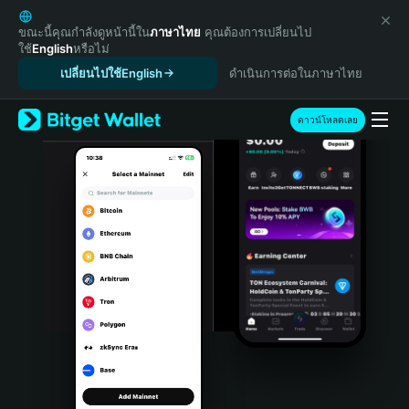
English
日本語
ขณะนี้คุณกำลังดูหน้านี้ใน
ภาษาไทย
คุณต้องการเปลี่ยนไป
ใช้
English
หรือไม่
Tiếng Việt
เปลี่ยนไปใช้English
ดำเนินการต่อในภาษาไทย
Русский
Español (Latinoamérica)
Türkçe
ดาวน์โหลดเลย
Italiano
Français
Deutsch
简体中文
繁體中文
Português (Portugal)
Bahasa Indonesia
ภาษาไทย
हिन्दी
বাংলা
Español
Português (Brasil)
Español (Argentina)