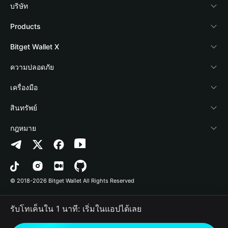
บริษัท
เกี่ยวกับ Bitget Wallet
Products
Blog
Crypto Card
Bitget Wallet X
Academy
Stablecoin Earn
นักพัฒนา
ความปลอดภัย
ข่าวสารด้านคริปโต
Payfi Crypto
เชื่อมต่อ Wallet
Protection Fund
เครื่องมือ
ศูนย์ช่วยเหลือ
Crypto Swap API
Bitget Wallet Pay
เทคโนโลยีความปลอดภัย
ซื้อคริปโต
สินทรัพย์
ติดต่อเรา
Altcoin Season Index
ลิสต์โปรเจกต์
การตรวจจับการอนุญาต
Arbitrum
กฎหมาย
ทรัพยากรข้อมูลของแบรนด์
Prediction Markets
การตรวจจับสัญญา
Avalanche
นโยบายความเป็นส่วนตัว
อาชีพ
DApp
การโอนเป็นชุด
Bitcoin
ข้อตกลงในการใช้บริการ
© 2018-2026 Bitget Wallet All Rights Reserved
การยืนยันช่องทางอย่างเป็นทางการ
Trade
BNB Chain
Risk Disclosure
รับโทเค็นใน 1 นาที: เริ่มในแอปได้เลย
RWA
Polygon