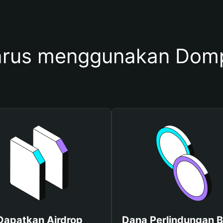
arus menggunakan Do
Dapatkan Airdrop
Dana Perlindungan B