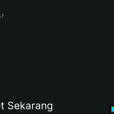
L?
et Sekarang