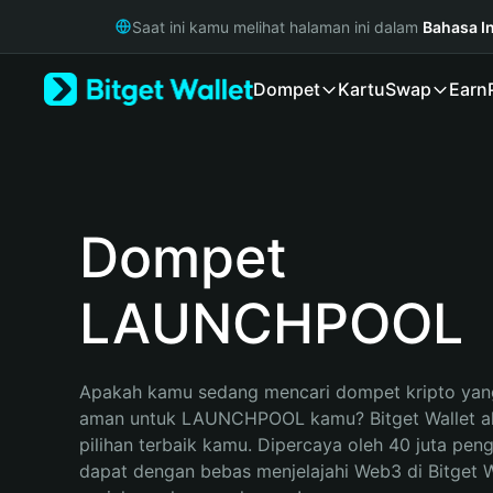
English
Saat ini kamu melihat halaman ini dalam
Bahasa I
日本語
Tiếng Việt
Dompet
Kartu
Swap
Earn
Русский
Español (Latinoamérica)
Türkçe
Italiano
Français
Deutsch
Dompet
简体中文
繁體中文
LAUNCHPOOL
Português (Portugal)
Bahasa Indonesia
ภาษาไทย
हिन्दी
Apakah kamu sedang mencari dompet kripto yang
বাংলা
aman untuk LAUNCHPOOL kamu? Bitget Wallet ak
Español
pilihan terbaik kamu. Dipercaya oleh 40 juta pen
Português (Brasil)
dapat dengan bebas menjelajahi Web3 di Bitget Wa
Español (Argentina)