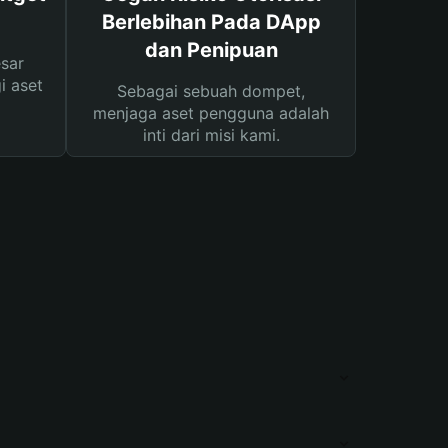
Berlebihan Pada DApp
dan Penipuan
sar
i aset
Sebagai sebuah dompet,
menjaga aset pengguna adalah
inti dari misi kami.