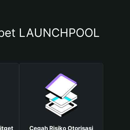
mpet LAUNCHPOOL
itget
Cegah Risiko Otorisasi