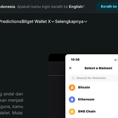
ndonesia
. Apakah kamu ingin beralih ke
English
?
Beralih ke
Predictions
Bitget Wallet X
Selengkapnya
 andal dan 
an menjadi 
gguna, kamu 
llet. Mulai 