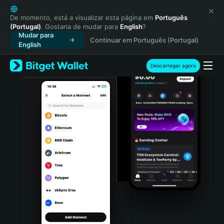
English
日本語
De momento, está a visualizar esta página em
Português
(Portugal)
. Gostaria de mudar para
English
?
Tiếng Việt
Mudar para
Continuar em Português (Portugal)
Русский
English
Español (Latinoamérica)
Türkçe
Descarregar agora
Italiano
Français
Deutsch
简体中文
繁體中文
Português (Portugal)
Bahasa Indonesia
ภาษาไทย
हिन्दी
বাংলা
Español
Português (Brasil)
Español (Argentina)