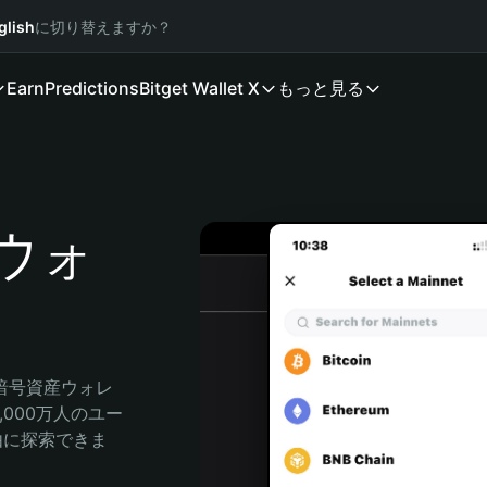
glish
に切り替えますか？
Earn
Predictions
Bitget Wallet X
もっと見る
 ウォ
る暗号資産ウォレ
,000万人のユー
自由に探索できま