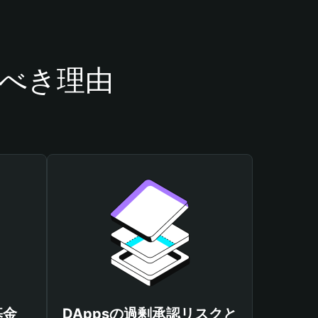
うべき理由
基金
DAppsの過剰承認リスクと