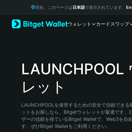
English
現在、このページは
日本語
で表示されています。
En
日本語
Tiếng Việt
ウォレット
カード
スワップ
Русский
Español (Latinoamérica)
Türkçe
Italiano
Français
Deutsch
LAUNCHPOOL
简体中文
繁體中文
レット
Português (Portugal)
Bahasa Indonesia
ภาษาไทย
हिन्दी
LAUNCHPOOLを保管するための安全で信頼でき
বাংলা
ットをお探しなら、Bitgetウォレットが最適です。2
Español
ザーの信頼を得ているBitget Walletで、Web3を
Português (Brasil)
す。ぜひBitget Walletをご利用ください。
Español (Argentina)