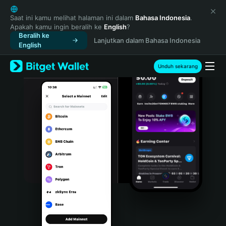
English
日本語
Saat ini kamu melihat halaman ini dalam
Bahasa Indonesia
.
Apakah kamu ingin beralih ke
English
?
Tiếng Việt
Beralih ke
Lanjutkan dalam Bahasa Indonesia
Русский
English
Español (Latinoamérica)
Türkçe
Unduh sekarang
Italiano
Français
Deutsch
简体中文
繁體中文
Português (Portugal)
Bahasa Indonesia
ภาษาไทย
हिन्दी
বাংলা
Español
Português (Brasil)
Español (Argentina)