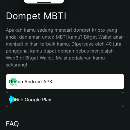
Dompet MBTI
Apakah kamu sedang mencari dompet kripto yang 
andal dan aman untuk MBTI kamu? Bitget Wallet akan 
menjadi pilihan terbaik kamu. Dipercaya oleh 40 juta 
pengguna, kamu dapat dengan bebas menjelajahi 
Web3 di Bitget Wallet. Mulai perjalanan kamu 
sekarang!
Unduh Android APK
Unduh Google Play
FAQ