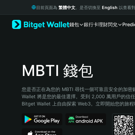
English
目前頁面為
繁體中文
。是否切換至
English
以查看對
日本語
Tiếng Việt
錢包
銀行卡
理財
閃兌
Predi
Русский
Español (Latinoamérica)
Türkçe
Italiano
Français
Deutsch
MBTI 錢包
简体中文
繁體中文
Português (Portugal)
您是否正在為您的 MBTI 尋找一個可靠且安全的加密錢包？
Bahasa Indonesia
Wallet 將是您的最佳選擇。受到 2,000 萬用戶的信
ภาษาไทย
Bitget Wallet 上自由探索 Web3。立即開始您的旅
हिन्दी
বাংলা
Español
Português (Brasil)
Español (Argentina)