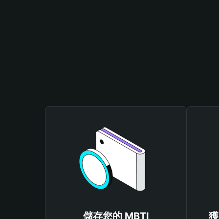
儲存您的 MBTI
獲