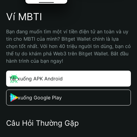
Ví MBTI
Bạn đang muốn tìm một ví tiền điện tử an toàn và uy 
tín cho MBTI của mình? Bitget Wallet chính là lựa 
chọn tốt nhất. Với hơn 40 triệu người tin dùng, bạn có 
thể tự do khám phá Web3 trên Bitget Wallet. Bắt đầu 
hành trình của bạn ngay!
Tải xuống APK Android
Tải xuống Google Play
Câu Hỏi Thường Gặp