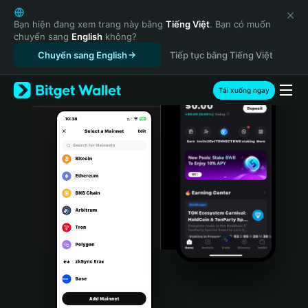
English
日本語
Bạn hiện đang xem trang này bằng
Tiếng Việt
. Bạn có muốn
chuyển sang
English
không?
Tiếng Việt
Chuyển sang English
Tiếp tục bằng Tiếng Việt
Русский
Español (Latinoamérica)
Türkçe
Tải xuống ngay
Italiano
Français
Deutsch
简体中文
繁體中文
Português (Portugal)
Bahasa Indonesia
ภาษาไทย
हिन्दी
বাংলা
Español
Português (Brasil)
Español (Argentina)