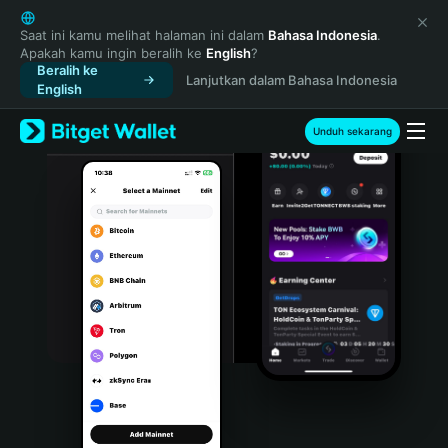
English
日本語
Saat ini kamu melihat halaman ini dalam
Bahasa Indonesia
.
Apakah kamu ingin beralih ke
English
?
Tiếng Việt
Beralih ke
Lanjutkan dalam Bahasa Indonesia
Русский
English
Español (Latinoamérica)
Türkçe
Unduh sekarang
Italiano
Français
Deutsch
简体中文
繁體中文
Português (Portugal)
Bahasa Indonesia
ภาษาไทย
हिन्दी
বাংলা
Español
Português (Brasil)
Español (Argentina)