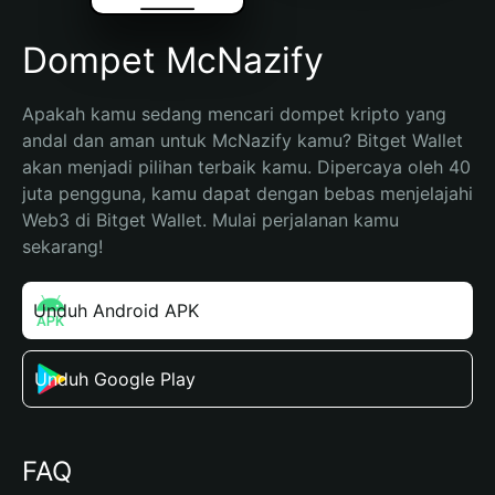
Dompet McNazify
Apakah kamu sedang mencari dompet kripto yang 
andal dan aman untuk McNazify kamu? Bitget Wallet 
akan menjadi pilihan terbaik kamu. Dipercaya oleh 40 
juta pengguna, kamu dapat dengan bebas menjelajahi 
Web3 di Bitget Wallet. Mulai perjalanan kamu 
sekarang!
Unduh Android APK
Unduh Google Play
FAQ