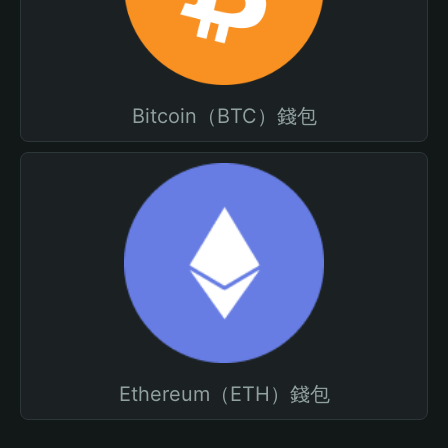
Bitcoin（BTC）錢包
Ethereum（ETH）錢包