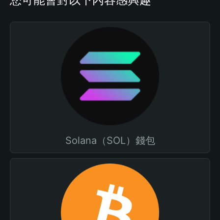
Solana（SOL）錢包