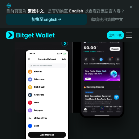
English
日本語
目前頁面為
繁體中文
。是否切換至
English
以查看對應語言內容？
Tiếng Việt
切換至English
繼續使用繁體中文
Русский
Español (Latinoamérica)
立即下載
Türkçe
Italiano
Français
Deutsch
简体中文
繁體中文
Português (Portugal)
Bahasa Indonesia
ภาษาไทย
हिन्दी
বাংলা
Español
Português (Brasil)
Español (Argentina)