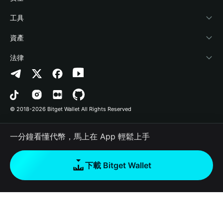
加密資訊
Payfi Crypto
連接錢包
風險保障基金
工具
幫助中心
Crypto Swap API
Bitget Wallet Pay
安全防護技術
快捷買幣
資產
‌聯繫我們
Altcoin Season Index
合作上架
授權檢測
Arbitrum
法律
品牌資源
Prediction Markets
合約檢測
Avalanche
隱私協議
工作機會
DApp
批次轉帳
Bitcoin
用戶使用協議
© 2018-2026 Bitget Wallet All Rights Reserved
官方渠道驗證
Trade
BNB Chain
Risk Disclosure
一分鐘看懂代幣，馬上在 App 輕鬆上手
RWA
Polygon
如何購買加密貨幣
下載 Bitget Wallet