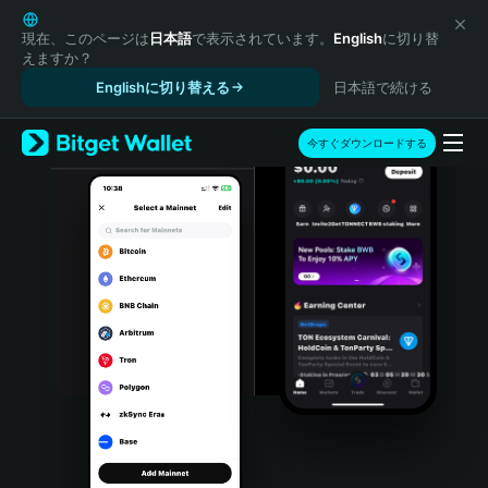
English
日本語
現在、このページは
日本語
で表示されています。
English
に切り替
えますか？
Tiếng Việt
Englishに切り替える
日本語で続ける
Русский
Español (Latinoamérica)
Türkçe
今すぐダウンロードする
Italiano
Français
Deutsch
简体中文
繁體中文
Português (Portugal)
Bahasa Indonesia
ภาษาไทย
हिन्दी
বাংলা
Español
Português (Brasil)
Español (Argentina)