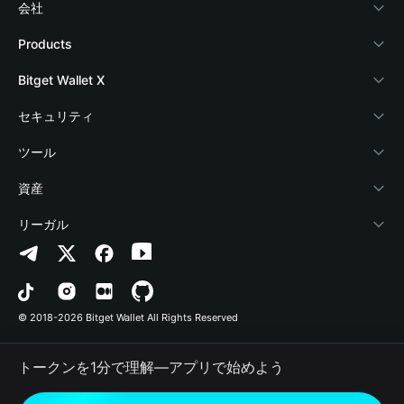
会社
Bitget Walletについて
Products
ブログ
Crypto Card
Bitget Wallet X
アカデミー
Stablecoin Earn
デベロッパー
セキュリティ
暗号資産ニュース
Payfi Crypto
ウォレットを接続
保護基金
ツール
Help Center
Crypto Swap API
Bitget Wallet Pay
セキュリティ技術
暗号資産を購入
資産
お問い合わせ
Altcoin Season Index
プロジェクトを掲載
認証検出
Arbitrum
リーガル
ブランドリソース
Prediction Markets
コントラクト検出
Avalanche
プライバシーポリシー
キャリア
DApp
一括送金
Bitcoin
利用規約
© 2018-2026 Bitget Wallet All Rights Reserved
公式チャンネル認証
Trade
BNB Chain
Risk Disclosure
トークンを1分で理解―アプリで始めよう
RWA
Polygon