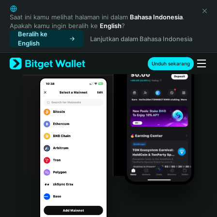
English
日本語
Saat ini kamu melihat halaman ini dalam
Bahasa Indonesia
.
Apakah kamu ingin beralih ke
English
?
Tiếng Việt
Beralih ke
Lanjutkan dalam Bahasa Indonesia
Русский
English
Español (Latinoamérica)
Türkçe
Unduh sekarang
Italiano
Français
Deutsch
简体中文
繁體中文
Português (Portugal)
Bahasa Indonesia
ภาษาไทย
हिन्दी
বাংলা
Español
Português (Brasil)
Español (Argentina)