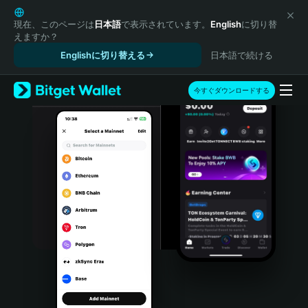
English
日本語
現在、このページは
日本語
で表示されています。
English
に切り替
えますか？
Tiếng Việt
Englishに切り替える
日本語で続ける
Русский
Español (Latinoamérica)
Türkçe
今すぐダウンロードする
Italiano
Français
Deutsch
简体中文
繁體中文
Português (Portugal)
Bahasa Indonesia
ภาษาไทย
हिन्दी
বাংলা
Español
Português (Brasil)
Español (Argentina)