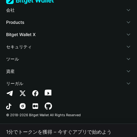
会社
Bitget Walletについて
Products
ブログ
Crypto Card
Bitget Wallet X
アカデミー
Stablecoin Earn
デベロッパー
セキュリティ
暗号資産ニュース
Payfi Crypto
ウォレットを接続
保護基金
ツール
Help Center
Crypto Swap API
Bitget Wallet Pay
セキュリティ技術
暗号資産を購入
資産
お問い合わせ
Altcoin Season Index
プロジェクトを掲載
認証検出
Arbitrum
リーガル
ブランドリソース
Prediction Markets
コントラクト検出
Avalanche
プライバシーポリシー
キャリア
DApp
一括送金
Bitcoin
利用規約
© 2018-2026 Bitget Wallet All Rights Reserved
公式チャンネル認証
Trade
BNB Chain
Risk Disclosure
1分でトークンを獲得 – 今すぐアプリで始めよう
RWA
Polygon