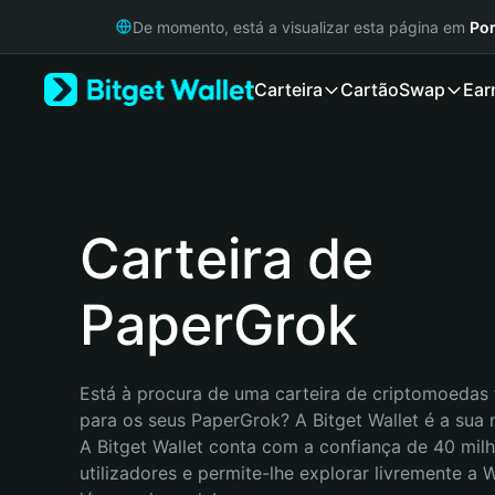
English
De momento, está a visualizar esta página em
Por
日本語
Tiếng Việt
Carteira
Cartão
Swap
Ear
Русский
Español (Latinoamérica)
Türkçe
Italiano
Français
Deutsch
Carteira de
简体中文
繁體中文
PaperGrok
Português (Portugal)
Bahasa Indonesia
ภาษาไทย
हिन्दी
Está à procura de uma carteira de criptomoedas f
বাংলা
para os seus PaperGrok? A Bitget Wallet é a sua m
Español
A Bitget Wallet conta com a confiança de 40 milh
Português (Brasil)
utilizadores e permite-lhe explorar livremente a
Español (Argentina)