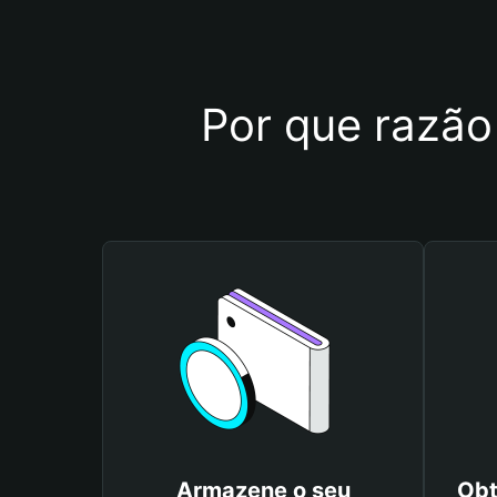
Por que razão 
Armazene o seu
Obt