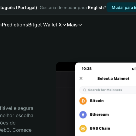
tuguês (Portugal)
. Gostaria de mudar para
English
?
Mudar para E
n
Predictions
Bitget Wallet X
Mais
iável e segura 
elhor escolha. 
ões de 
 Web3. Comece 