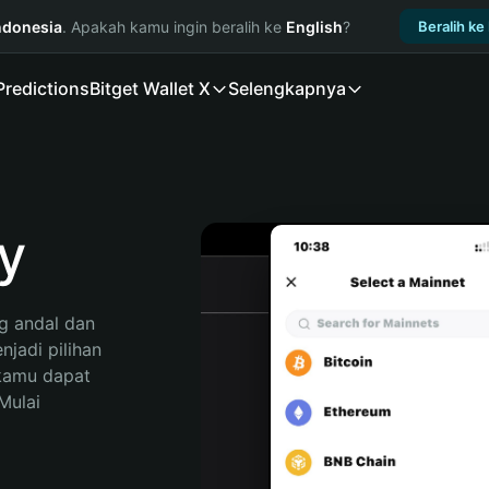
ndonesia
. Apakah kamu ingin beralih ke
English
?
Beralih ke
Predictions
Bitget Wallet X
Selengkapnya
y
 andal dan 
adi pilihan 
kamu dapat 
ulai 