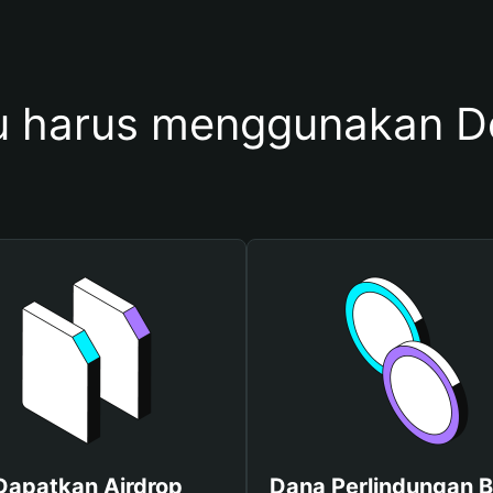
 harus menggunakan D
Dapatkan Airdrop
Dana Perlindungan B