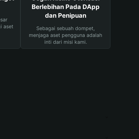
Berlebihan Pada DApp
dan Penipuan
sar
i aset
Sebagai sebuah dompet,
menjaga aset pengguna adalah
inti dari misi kami.