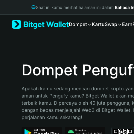
English
Saat ini kamu melihat halaman ini dalam
Bahasa I
日本語
Tiếng Việt
Dompet
Kartu
Swap
Earn
Русский
Español (Latinoamérica)
Türkçe
Italiano
Français
Deutsch
Dompet Penguf
简体中文
繁體中文
Português (Portugal)
Apakah kamu sedang mencari dompet kripto yang
Bahasa Indonesia
aman untuk Pengufy kamu? Bitget Wallet akan menj
ภาษาไทย
terbaik kamu. Dipercaya oleh 40 juta pengguna, 
हिन्दी
dengan bebas menjelajahi Web3 di Bitget Wallet. M
বাংলা
perjalanan kamu sekarang!
Español
Português (Brasil)
Español (Argentina)