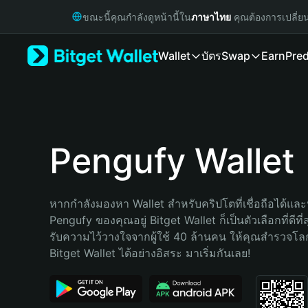
English
ขณะนี้คุณกำลังดูหน้านี้ใน
ภาษาไทย
คุณต้องการเปลี่ย
日本語
Tiếng Việt
Wallet
บัตร
Swap
Earn
Pred
Русский
Español (Latinoamérica)
Türkçe
Italiano
Français
Deutsch
Pengufy Wallet
简体中文
繁體中文
Português (Portugal)
หากกำลังมองหา Wallet สำหรับคริปโตที่เชื่อถือได้และป
Bahasa Indonesia
Pengufy ของคุณอยู่ Bitget Wallet ก็เป็นตัวเลือกที่ดีที
ภาษาไทย
รับความไว้วางใจจากผู้ใช้ 40 ล้านคน ให้คุณสำรวจโ
हिन्दी
Bitget Wallet ได้อย่างอิสระ มาเริ่มกันเลย!
বাংলা
Español
Português (Brasil)
Español (Argentina)