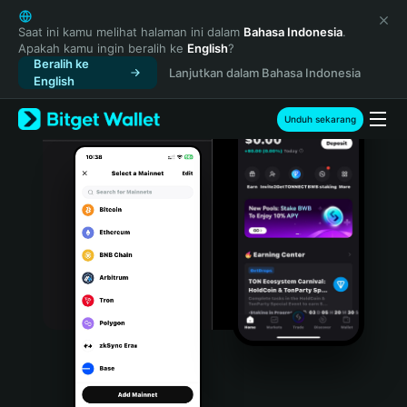
English
日本語
Saat ini kamu melihat halaman ini dalam
Bahasa Indonesia
.
Apakah kamu ingin beralih ke
English
?
Tiếng Việt
Beralih ke
Lanjutkan dalam Bahasa Indonesia
Русский
English
Español (Latinoamérica)
Türkçe
Unduh sekarang
Italiano
Français
Deutsch
简体中文
繁體中文
Português (Portugal)
Bahasa Indonesia
ภาษาไทย
हिन्दी
বাংলা
Español
Português (Brasil)
Español (Argentina)