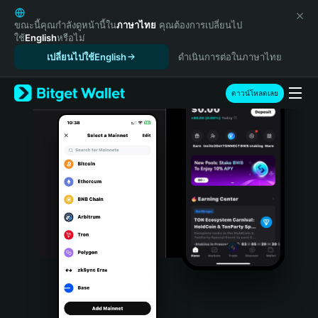
English
日本語
ขณะนี้คุณกำลังดูหน้านี้ใน
ภาษาไทย
คุณต้องการเปลี่ยนไป
ใช้
English
หรือไม่
Tiếng Việt
เปลี่ยนไปใช้English
ดำเนินการต่อในภาษาไทย
Русский
Español (Latinoamérica)
Türkçe
ดาวน์โหลดเลย
Italiano
Français
Deutsch
简体中文
繁體中文
Português (Portugal)
Bahasa Indonesia
ภาษาไทย
हिन्दी
বাংলা
Español
Português (Brasil)
Español (Argentina)