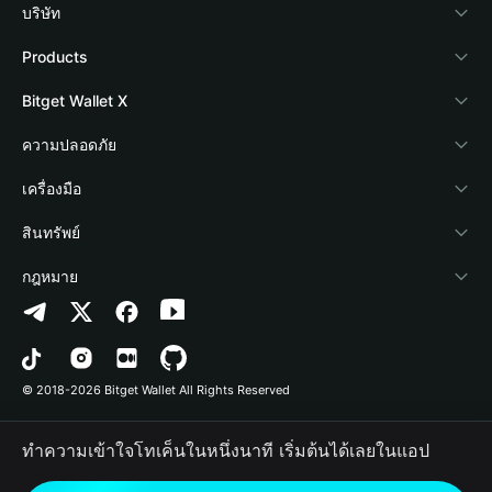
บริษัท
เกี่ยวกับ Bitget Wallet
Products
Blog
Crypto Card
Bitget Wallet X
Academy
Stablecoin Earn
นักพัฒนา
ความปลอดภัย
ข่าวสารด้านคริปโต
Payfi Crypto
เชื่อมต่อ Wallet
Protection Fund
เครื่องมือ
ศูนย์ช่วยเหลือ
Crypto Swap API
Bitget Wallet Pay
เทคโนโลยีความปลอดภัย
ซื้อคริปโต
สินทรัพย์
ติดต่อเรา
Altcoin Season Index
ลิสต์โปรเจกต์
การตรวจจับการอนุญาต
Arbitrum
กฎหมาย
ทรัพยากรข้อมูลของแบรนด์
Prediction Markets
การตรวจจับสัญญา
Avalanche
นโยบายความเป็นส่วนตัว
อาชีพ
DApp
การโอนเป็นชุด
Bitcoin
ข้อตกลงในการใช้บริการ
© 2018-2026 Bitget Wallet All Rights Reserved
การยืนยันช่องทางอย่างเป็นทางการ
Trade
BNB Chain
Risk Disclosure
ทำความเข้าใจโทเค็นในหนึ่งนาที เริ่มต้นได้เลยในแอป
RWA
Polygon