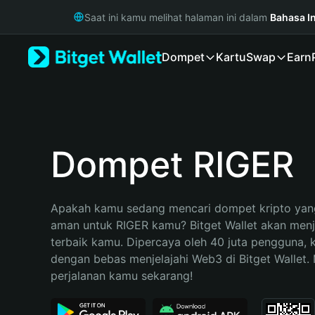
English
Saat ini kamu melihat halaman ini dalam
Bahasa I
日本語
Tiếng Việt
Dompet
Kartu
Swap
Earn
Русский
Español (Latinoamérica)
Türkçe
Italiano
Français
Deutsch
Dompet RIGER
简体中文
繁體中文
Português (Portugal)
Apakah kamu sedang mencari dompet kripto yang
Bahasa Indonesia
aman untuk RIGER kamu? Bitget Wallet akan menjad
ภาษาไทย
terbaik kamu. Dipercaya oleh 40 juta pengguna, 
हिन्दी
dengan bebas menjelajahi Web3 di Bitget Wallet. M
বাংলা
perjalanan kamu sekarang!
Español
Português (Brasil)
Español (Argentina)