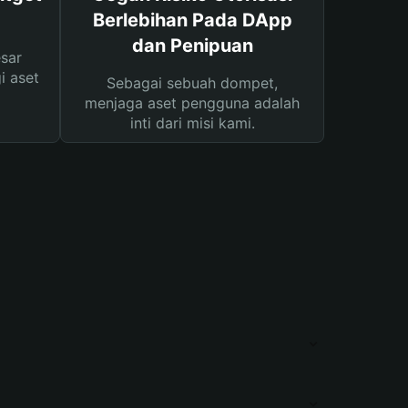
Berlebihan Pada DApp
dan Penipuan
sar
i aset
Sebagai sebuah dompet,
menjaga aset pengguna adalah
inti dari misi kami.