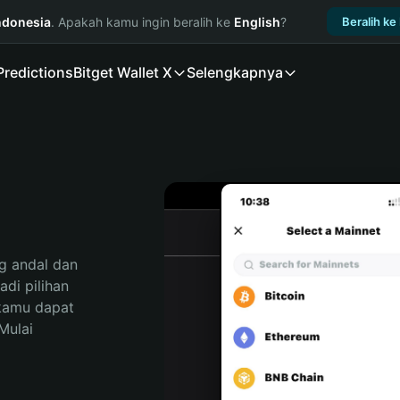
ndonesia
. Apakah kamu ingin beralih ke
English
?
Beralih ke
Predictions
Bitget Wallet X
Selengkapnya
 andal dan 
i pilihan 
kamu dapat 
ulai 