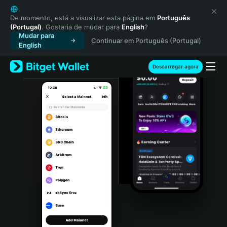
English
日本語
De momento, está a visualizar esta página em
Português
(Portugal)
. Gostaria de mudar para
English
?
Tiếng Việt
Mudar para
Continuar em Português (Portugal)
Русский
English
Español (Latinoamérica)
Türkçe
Descarregar agora
Italiano
Français
Deutsch
简体中文
繁體中文
Português (Portugal)
Bahasa Indonesia
ภาษาไทย
हिन्दी
বাংলা
Español
Português (Brasil)
Español (Argentina)