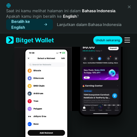
English
日本語
Saat ini kamu melihat halaman ini dalam
Bahasa Indonesia
.
Apakah kamu ingin beralih ke
English
?
Tiếng Việt
Beralih ke
Lanjutkan dalam Bahasa Indonesia
Русский
English
Español (Latinoamérica)
Türkçe
Unduh sekarang
Italiano
Français
Deutsch
简体中文
繁體中文
Português (Portugal)
Bahasa Indonesia
ภาษาไทย
हिन्दी
বাংলা
Español
Português (Brasil)
Español (Argentina)