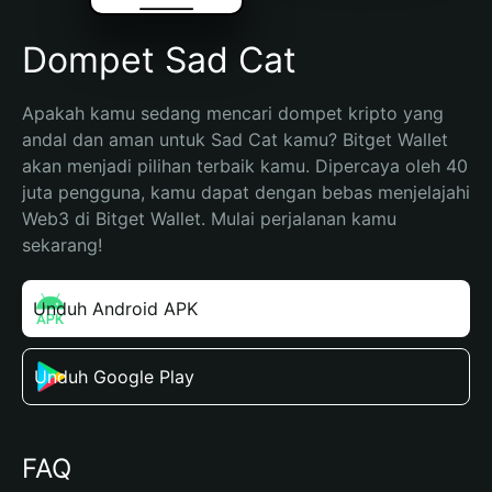
Dompet Sad Cat
Apakah kamu sedang mencari dompet kripto yang 
andal dan aman untuk Sad Cat kamu? Bitget Wallet 
akan menjadi pilihan terbaik kamu. Dipercaya oleh 40 
juta pengguna, kamu dapat dengan bebas menjelajahi 
Web3 di Bitget Wallet. Mulai perjalanan kamu 
sekarang!
Unduh Android APK
Unduh Google Play
FAQ