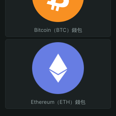
Bitcoin（BTC）錢包
Ethereum（ETH）錢包