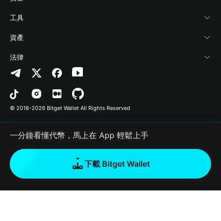
加密資訊
Payfi Crypto
連接錢包
風險保障基金
工具
幫助中心
Crypto Swap API
Bitget Wallet Pay
安全防護技術
快捷買幣
資產
‌聯繫我們
Altcoin Season Index
合作上架
授權檢測
Arbitrum
法律
品牌資源
Prediction Markets
合約檢測
Avalanche
隱私協議
工作機會
DApp
批次轉帳
Bitcoin
用戶使用協議
© 2018-2026 Bitget Wallet All Rights Reserved
官方渠道驗證
Trade
BNB Chain
Risk Disclosure
一分鐘看懂代幣，馬上在 App 輕鬆上手
RWA
Polygon
如何購買加密貨幣
下載 Bitget Wallet