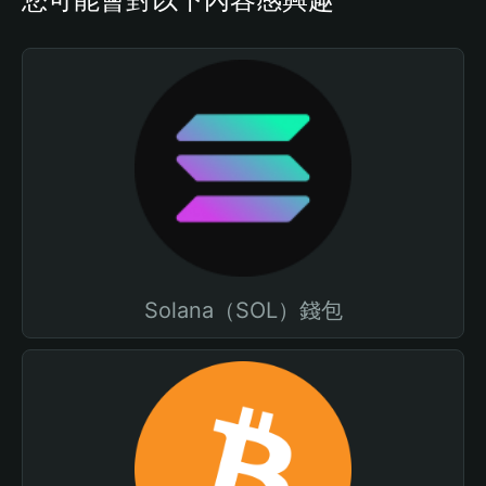
Solana（SOL）錢包