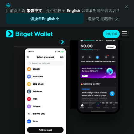
English
日本語
目前頁面為
繁體中文
。是否切換至
English
以查看對應語言內容？
Tiếng Việt
切換至English
繼續使用繁體中文
Русский
Español (Latinoamérica)
立即下載
Türkçe
Italiano
Français
Deutsch
简体中文
繁體中文
Português (Portugal)
Bahasa Indonesia
ภาษาไทย
हिन्दी
বাংলা
Español
Português (Brasil)
Español (Argentina)