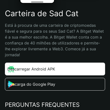
Carteira de Sad Cat
Está à procura de uma carteira de criptomoedas 
fiável e segura para os seus Sad Cat? A Bitget Wallet 
é a sua melhor escolha. A Bitget Wallet conta com a 
confiança de 40 milhões de utilizadores e permite-
lhe explorar livremente a Web3. Comece já a sua 
jornada!
Descarregar Android APK
Descarga do Google Play
PERGUNTAS FREQUENTES