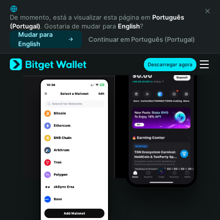
English
日本語
De momento, está a visualizar esta página em
Português
(Portugal)
. Gostaria de mudar para
English
?
Tiếng Việt
Mudar para
Continuar em Português (Portugal)
Русский
English
Español (Latinoamérica)
Türkçe
Descarregar agora
Italiano
Français
Deutsch
简体中文
繁體中文
Português (Portugal)
Bahasa Indonesia
ภาษาไทย
हिन्दी
বাংলা
Español
Português (Brasil)
Español (Argentina)