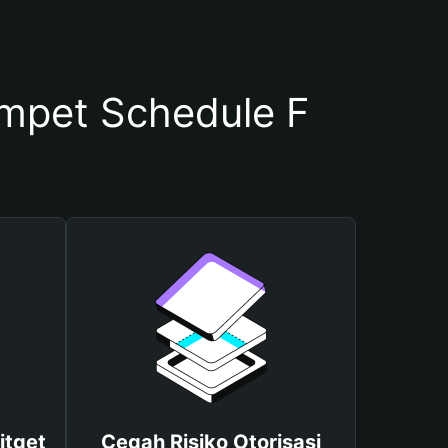
pet Schedule F
itget
Cegah Risiko Otorisasi