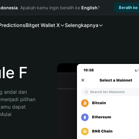
ndonesia
. Apakah kamu ingin beralih ke
English
?
Beralih ke
Predictions
Bitget Wallet X
Selengkapnya
le F
 andal dan 
enjadi pilihan 
kamu dapat 
ulai 