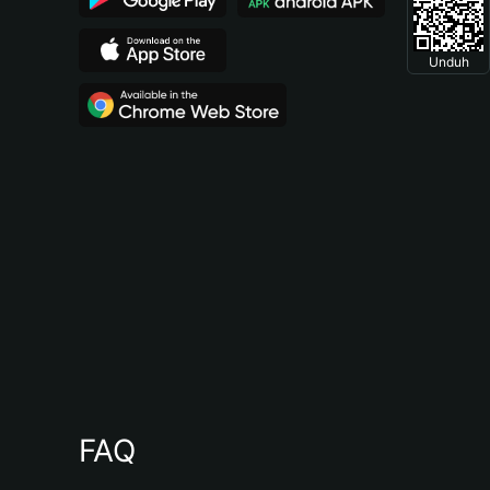
Unduh
FAQ