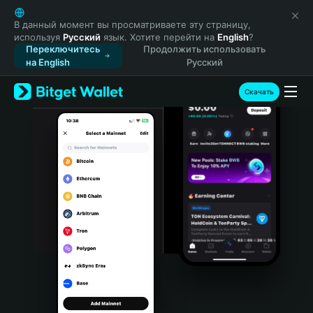
English
日本語
В данный момент вы просматриваете эту страницу,
используя
Русский
язык. Хотите перейти на
English
?
Tiếng Việt
Переключитесь
Продолжить использовать
Русский
на English
Русский
Español (Latinoamérica)
Türkçe
Скачать
Italiano
Français
Deutsch
简体中文
繁體中文
Português (Portugal)
Bahasa Indonesia
ภาษาไทย
हिन्दी
বাংলা
Español
Português (Brasil)
Español (Argentina)