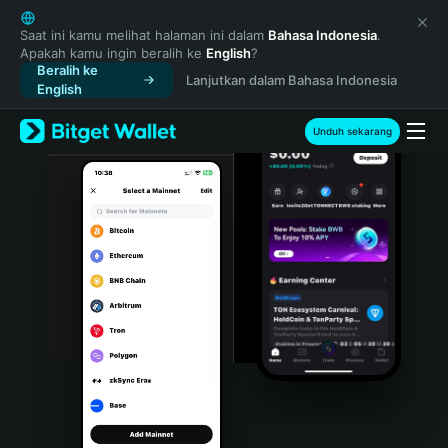
English
日本語
Saat ini kamu melihat halaman ini dalam
Bahasa Indonesia
.
Apakah kamu ingin beralih ke
English
?
Tiếng Việt
Beralih ke
Lanjutkan dalam Bahasa Indonesia
Русский
English
Español (Latinoamérica)
Türkçe
Unduh sekarang
Italiano
Français
Deutsch
简体中文
繁體中文
Português (Portugal)
Bahasa Indonesia
ภาษาไทย
हिन्दी
বাংলা
Español
Português (Brasil)
Español (Argentina)