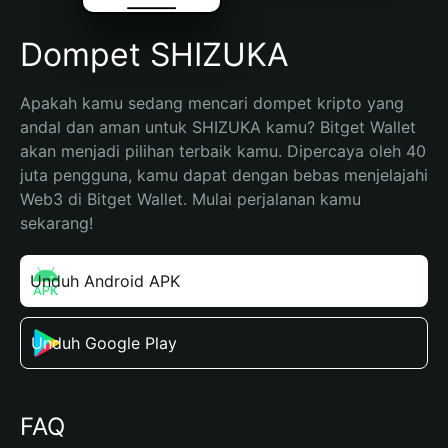
Dompet SHIZUKA
Apakah kamu sedang mencari dompet kripto yang 
andal dan aman untuk SHIZUKA kamu? Bitget Wallet 
akan menjadi pilihan terbaik kamu. Dipercaya oleh 40 
juta pengguna, kamu dapat dengan bebas menjelajahi 
Web3 di Bitget Wallet. Mulai perjalanan kamu 
sekarang!
Unduh Android APK
Unduh Google Play
FAQ