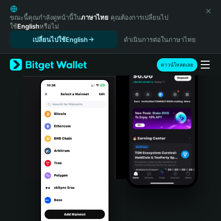
English
日本語
ขณะนี้คุณกำลังดูหน้านี้ใน
ภาษาไทย
คุณต้องการเปลี่ยนไป
ใช้
English
หรือไม่
Tiếng Việt
เปลี่ยนไปใช้English
ดำเนินการต่อในภาษาไทย
Русский
Español (Latinoamérica)
Türkçe
ดาวน์โหลดเลย
Italiano
Français
Deutsch
简体中文
繁體中文
Português (Portugal)
Bahasa Indonesia
ภาษาไทย
हिन्दी
বাংলা
Español
Português (Brasil)
Español (Argentina)