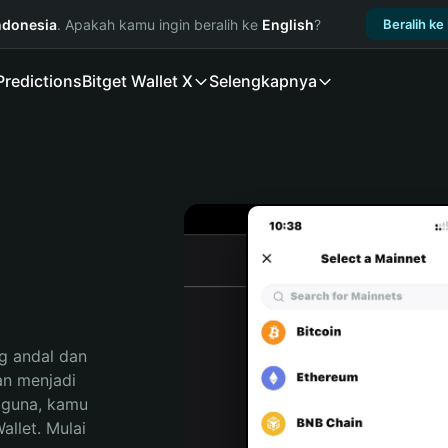
ndonesia
. Apakah kamu ingin beralih ke
English
?
Beralih ke
Predictions
Bitget Wallet X
Selengkapnya
 andal dan 
n menjadi 
gguna, kamu 
llet. Mulai 