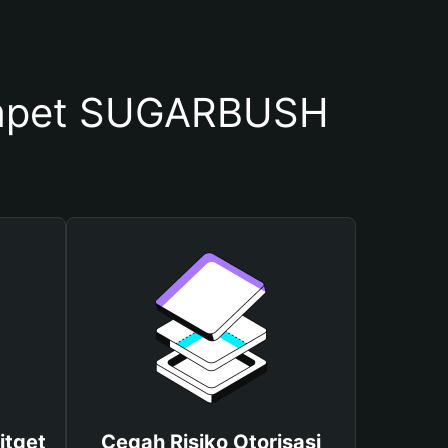
mpet SUGARBUSH
itget
Cegah Risiko Otorisasi