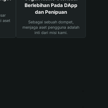
Berlebihan Pada DApp
dan Penipuan
sar
i aset
Sebagai sebuah dompet,
menjaga aset pengguna adalah
inti dari misi kami.