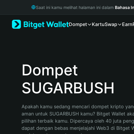
English
Saat ini kamu melihat halaman ini dalam
Bahasa I
日本語
Tiếng Việt
Dompet
Kartu
Swap
Earn
Русский
Español (Latinoamérica)
Türkçe
Italiano
Français
Deutsch
Dompet
简体中文
繁體中文
SUGARBUSH
Português (Portugal)
Bahasa Indonesia
ภาษาไทย
हिन्दी
Apakah kamu sedang mencari dompet kripto yang
বাংলা
aman untuk SUGARBUSH kamu? Bitget Wallet aka
Español
pilihan terbaik kamu. Dipercaya oleh 40 juta pen
Português (Brasil)
dapat dengan bebas menjelajahi Web3 di Bitget Wa
Español (Argentina)