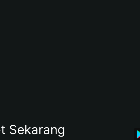
?
et Sekarang