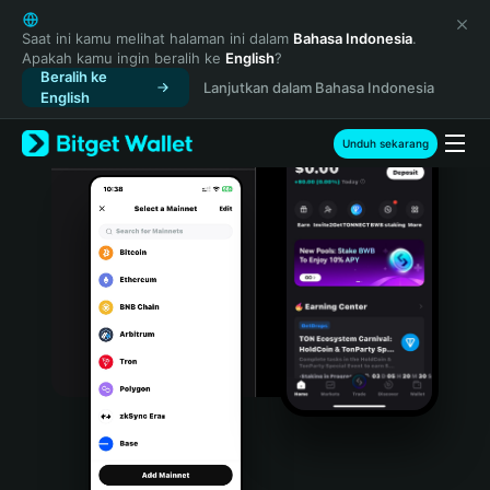
English
日本語
Saat ini kamu melihat halaman ini dalam
Bahasa Indonesia
.
Apakah kamu ingin beralih ke
English
?
Tiếng Việt
Beralih ke
Lanjutkan dalam Bahasa Indonesia
Русский
English
Español (Latinoamérica)
Türkçe
Unduh sekarang
Italiano
Français
Deutsch
简体中文
繁體中文
Português (Portugal)
Bahasa Indonesia
ภาษาไทย
हिन्दी
বাংলা
Español
Português (Brasil)
Español (Argentina)