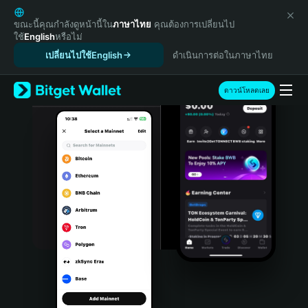
English
日本語
ขณะนี้คุณกำลังดูหน้านี้ใน
ภาษาไทย
คุณต้องการเปลี่ยนไป
ใช้
English
หรือไม่
Tiếng Việt
เปลี่ยนไปใช้English
ดำเนินการต่อในภาษาไทย
Русский
Español (Latinoamérica)
Türkçe
ดาวน์โหลดเลย
Italiano
Français
Deutsch
简体中文
繁體中文
Português (Portugal)
Bahasa Indonesia
ภาษาไทย
हिन्दी
বাংলা
Español
Português (Brasil)
Español (Argentina)