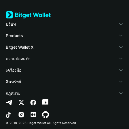
บริษัท
เกี่ยวกับ Bitget Wallet
Products
Blog
Crypto Card
Bitget Wallet X
Academy
Stablecoin Earn
นักพัฒนา
ความปลอดภัย
ข่าวสารด้านคริปโต
Payfi Crypto
เชื่อมต่อ Wallet
Protection Fund
เครื่องมือ
ศูนย์ช่วยเหลือ
Crypto Swap API
Bitget Wallet Pay
เทคโนโลยีความปลอดภัย
ซื้อคริปโต
สินทรัพย์
ติดต่อเรา
Altcoin Season Index
ลิสต์โปรเจกต์
การตรวจจับการอนุญาต
Arbitrum
กฎหมาย
ทรัพยากรข้อมูลของแบรนด์
Prediction Markets
การตรวจจับสัญญา
Avalanche
นโยบายความเป็นส่วนตัว
อาชีพ
DApp
การโอนเป็นชุด
Bitcoin
ข้อตกลงในการใช้บริการ
© 2018-2026 Bitget Wallet All Rights Reserved
การยืนยันช่องทางอย่างเป็นทางการ
Trade
BNB Chain
Risk Disclosure