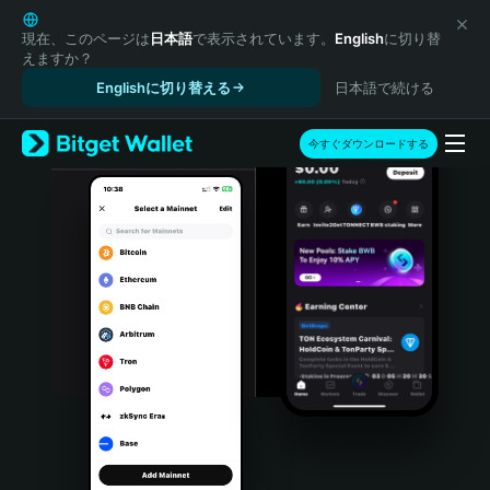
English
日本語
現在、このページは
日本語
で表示されています。
English
に切り替
えますか？
Tiếng Việt
Englishに切り替える
日本語で続ける
Русский
Español (Latinoamérica)
Türkçe
今すぐダウンロードする
Italiano
Français
Deutsch
简体中文
繁體中文
Português (Portugal)
Bahasa Indonesia
ภาษาไทย
हिन्दी
বাংলা
Español
Português (Brasil)
Español (Argentina)