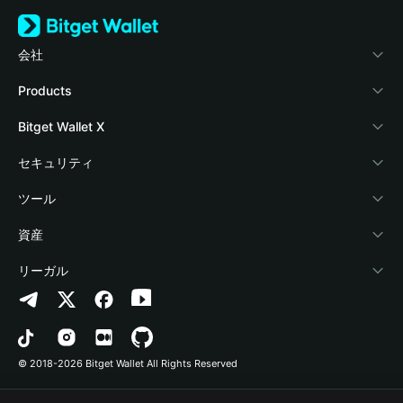
会社
Bitget Walletについて
Products
ブログ
Crypto Card
Bitget Wallet X
アカデミー
Stablecoin Earn
デベロッパー
セキュリティ
暗号資産ニュース
Payfi Crypto
ウォレットを接続
保護基金
ツール
Help Center
Crypto Swap API
Bitget Wallet Pay
セキュリティ技術
暗号資産を購入
資産
お問い合わせ
Altcoin Season Index
プロジェクトを掲載
認証検出
Arbitrum
リーガル
ブランドリソース
Prediction Markets
コントラクト検出
Avalanche
プライバシーポリシー
キャリア
DApp
一括送金
Bitcoin
利用規約
© 2018-2026 Bitget Wallet All Rights Reserved
公式チャンネル認証
Trade
BNB Chain
Risk Disclosure