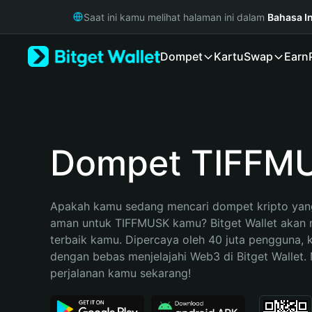
English
Saat ini kamu melihat halaman ini dalam
Bahasa I
日本語
Tiếng Việt
Dompet
Kartu
Swap
Earn
Русский
Español (Latinoamérica)
Türkçe
Italiano
Français
Deutsch
Dompet TIFFM
简体中文
繁體中文
Português (Portugal)
Apakah kamu sedang mencari dompet kripto yang
Bahasa Indonesia
aman untuk TIFFMUSK kamu? Bitget Wallet akan me
ภาษาไทย
terbaik kamu. Dipercaya oleh 40 juta pengguna, 
हिन्दी
dengan bebas menjelajahi Web3 di Bitget Wallet. M
বাংলা
perjalanan kamu sekarang!
Español
Português (Brasil)
Español (Argentina)