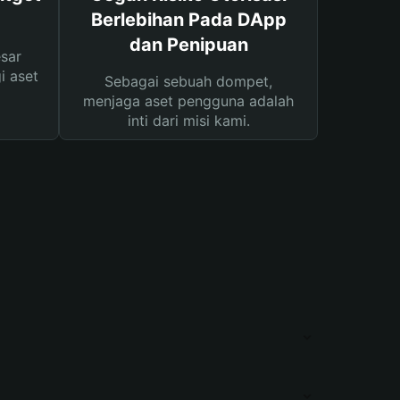
Berlebihan Pada DApp
dan Penipuan
sar
i aset
Sebagai sebuah dompet,
menjaga aset pengguna adalah
inti dari misi kami.