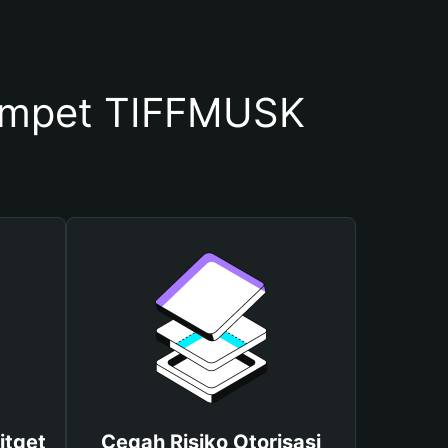
ompet TIFFMUSK
itget
Cegah Risiko Otorisasi