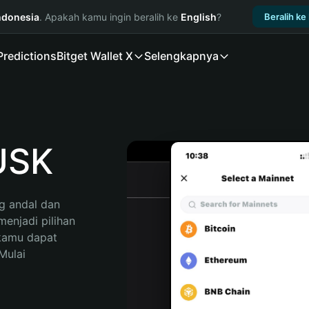
ndonesia
. Apakah kamu ingin beralih ke
English
?
Beralih ke
Predictions
Bitget Wallet X
Selengkapnya
USK
 andal dan 
njadi pilihan 
kamu dapat 
ulai 