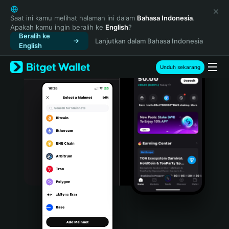
English
日本語
Saat ini kamu melihat halaman ini dalam
Bahasa Indonesia
.
Apakah kamu ingin beralih ke
English
?
Tiếng Việt
Beralih ke
Lanjutkan dalam Bahasa Indonesia
Русский
English
Español (Latinoamérica)
Türkçe
Unduh sekarang
Italiano
Français
Deutsch
简体中文
繁體中文
Português (Portugal)
Bahasa Indonesia
ภาษาไทย
हिन्दी
বাংলা
Español
Português (Brasil)
Español (Argentina)