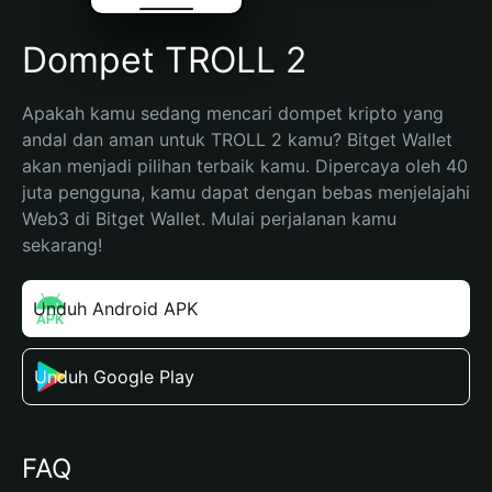
Dompet TROLL 2
Apakah kamu sedang mencari dompet kripto yang 
andal dan aman untuk TROLL 2 kamu? Bitget Wallet 
akan menjadi pilihan terbaik kamu. Dipercaya oleh 40 
juta pengguna, kamu dapat dengan bebas menjelajahi 
Web3 di Bitget Wallet. Mulai perjalanan kamu 
sekarang!
Unduh Android APK
Unduh Google Play
FAQ