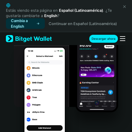
English
日本語
Estás viendo esta página en
Español (Latinoamérica)
. ¿Te
gustaría cambiarte a
English
?
Tiếng Việt
Cambia a
Continuar en Español (Latinoamérica)
Русский
English
Español (Latinoamérica)
Türkçe
Descargar ahora
Italiano
Français
Deutsch
简体中文
繁體中文
Português (Portugal)
Bahasa Indonesia
ภาษาไทย
हिन्दी
বাংলা
Español
Português (Brasil)
Español (Argentina)