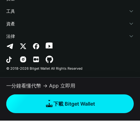
加密資訊
Payfi Crypto
連接錢包
風險保障基金
工具
幫助中心
Crypto Swap API
Bitget Wallet Pay
安全防護技術
快捷買幣
資產
‌聯繫我們
Altcoin Season Index
合作上架
授權檢測
Arbitrum
法律
品牌資源
Prediction Markets
合約檢測
Avalanche
隱私協議
工作機會
DApp
批次轉帳
Bitcoin
用戶使用協議
© 2018-2026 Bitget Wallet All Rights Reserved
官方渠道驗證
Trade
BNB Chain
Risk Disclosure
一分鐘看懂代幣 → App 立即用
RWA
Polygon
如何購買加密貨幣
下載 Bitget Wallet