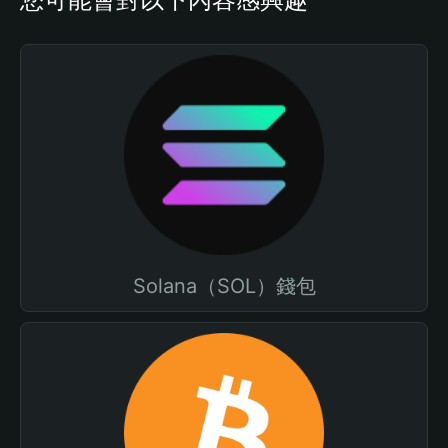
Solana（SOL）錢包