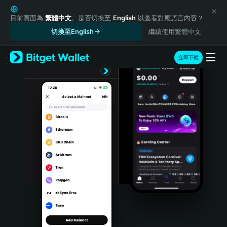
English
日本語
目前頁面為
繁體中文
。是否切換至
English
以查看對應語言內容？
Tiếng Việt
切換至English
繼續使用繁體中文
Русский
Español (Latinoamérica)
立即下載
Türkçe
Italiano
Français
Deutsch
简体中文
繁體中文
Português (Portugal)
Bahasa Indonesia
ภาษาไทย
हिन्दी
বাংলা
Español
Português (Brasil)
Español (Argentina)