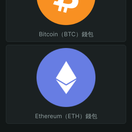
Bitcoin（BTC）錢包
Ethereum（ETH）錢包