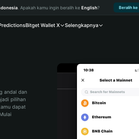
ndonesia
. Apakah kamu ingin beralih ke
English
?
Beralih ke
Predictions
Bitget Wallet X
Selengkapnya
 andal dan 
di pilihan 
kamu dapat 
ulai 