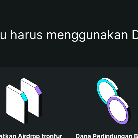
 harus menggunakan D
tkan Airdrop tronfur
Dana Perlindungan B