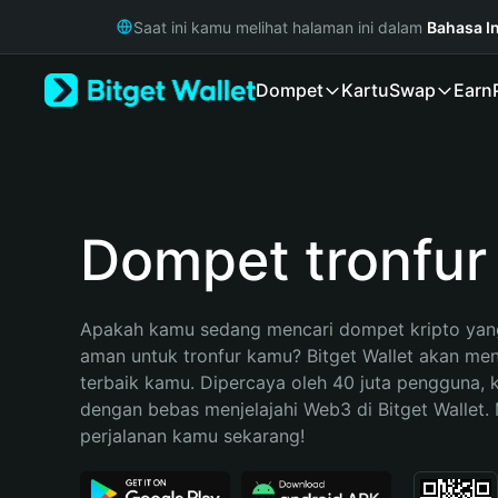
English
Saat ini kamu melihat halaman ini dalam
Bahasa I
日本語
Tiếng Việt
Dompet
Kartu
Swap
Earn
Русский
Español (Latinoamérica)
Türkçe
Italiano
Français
Deutsch
Dompet tronfur
简体中文
繁體中文
Português (Portugal)
Apakah kamu sedang mencari dompet kripto yang
Bahasa Indonesia
aman untuk tronfur kamu? Bitget Wallet akan menja
ภาษาไทย
terbaik kamu. Dipercaya oleh 40 juta pengguna, 
हिन्दी
dengan bebas menjelajahi Web3 di Bitget Wallet. M
বাংলা
perjalanan kamu sekarang!
Español
Português (Brasil)
Español (Argentina)