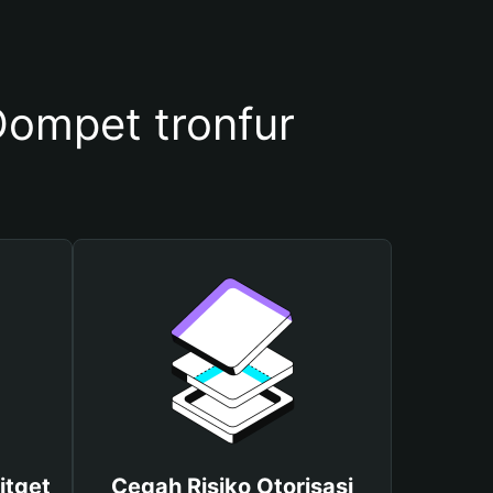
ompet tronfur
itget
Cegah Risiko Otorisasi