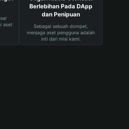
Berlebihan Pada DApp
dan Penipuan
sar
i aset
Sebagai sebuah dompet,
menjaga aset pengguna adalah
inti dari misi kami.