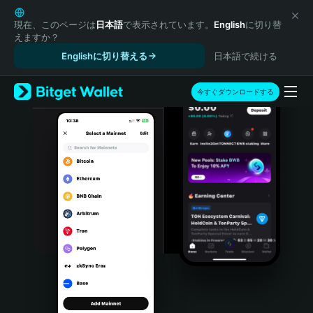
English
日本語
現在、このページは
日本語
で表示されています。
English
に切り替
えますか？
Tiếng Việt
Englishに切り替える
日本語で続ける
Русский
Español (Latinoamérica)
Türkçe
今すぐダウンロードする
Italiano
Français
Deutsch
简体中文
繁體中文
Português (Portugal)
Bahasa Indonesia
ภาษาไทย
हिन्दी
বাংলা
Español
Português (Brasil)
Español (Argentina)