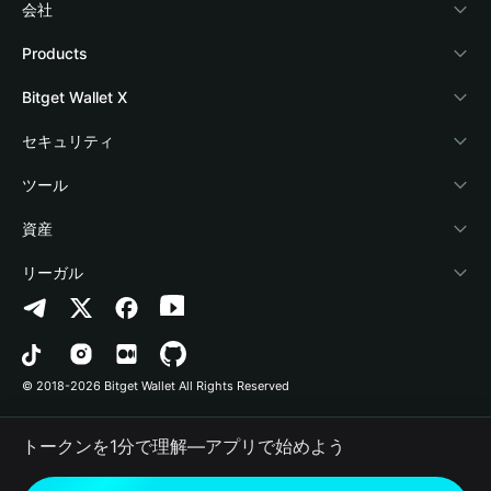
会社
Bitget Walletについて
Products
ブログ
Crypto Card
Bitget Wallet X
アカデミー
Stablecoin Earn
デベロッパー
セキュリティ
暗号資産ニュース
Payfi Crypto
ウォレットを接続
保護基金
ツール
Help Center
Crypto Swap API
Bitget Wallet Pay
セキュリティ技術
暗号資産を購入
資産
お問い合わせ
Altcoin Season Index
プロジェクトを掲載
認証検出
Arbitrum
リーガル
ブランドリソース
Prediction Markets
コントラクト検出
Avalanche
プライバシーポリシー
キャリア
DApp
一括送金
Bitcoin
利用規約
© 2018-2026 Bitget Wallet All Rights Reserved
公式チャンネル認証
Trade
BNB Chain
Risk Disclosure
トークンを1分で理解―アプリで始めよう
RWA
Polygon