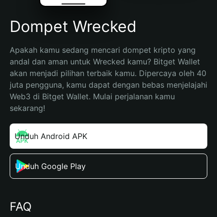
Dompet Wrecked
Apakah kamu sedang mencari dompet kripto yang 
andal dan aman untuk Wrecked kamu? Bitget Wallet 
akan menjadi pilihan terbaik kamu. Dipercaya oleh 40 
juta pengguna, kamu dapat dengan bebas menjelajahi 
Web3 di Bitget Wallet. Mulai perjalanan kamu 
sekarang!
Unduh Android APK
Unduh Google Play
FAQ