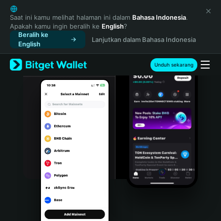
English
日本語
Saat ini kamu melihat halaman ini dalam
Bahasa Indonesia
.
Apakah kamu ingin beralih ke
English
?
Tiếng Việt
Beralih ke
Lanjutkan dalam Bahasa Indonesia
Русский
English
Español (Latinoamérica)
Türkçe
Unduh sekarang
Italiano
Français
Deutsch
简体中文
繁體中文
Português (Portugal)
Bahasa Indonesia
ภาษาไทย
हिन्दी
বাংলা
Español
Português (Brasil)
Español (Argentina)