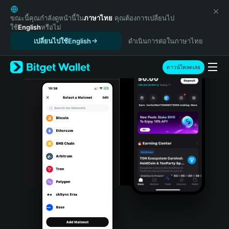
English
日本語
ขณะนี้คุณกำลังดูหน้านี้ใน
ภาษาไทย
คุณต้องการเปลี่ยนไป
ใช้
English
หรือไม่
Tiếng Việt
เปลี่ยนไปใช้English
ดำเนินการต่อในภาษาไทย
Русский
Español (Latinoamérica)
Türkçe
ดาวน์โหลดเลย
Italiano
Français
Deutsch
简体中文
繁體中文
Português (Portugal)
Bahasa Indonesia
ภาษาไทย
हिन्दी
বাংলা
Español
Português (Brasil)
Español (Argentina)