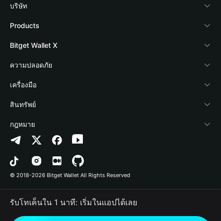
บริษัท
เกี่ยวกับ Bitget Wallet
Products
Blog
Crypto Card
Bitget Wallet X
Academy
Stablecoin Earn
นักพัฒนา
ความปลอดภัย
ข่าวสารด้านคริปโต
Payfi Crypto
เชื่อมต่อ Wallet
Protection Fund
เครื่องมือ
ศูนย์ช่วยเหลือ
Crypto Swap API
Bitget Wallet Pay
เทคโนโลยีความปลอดภัย
ซื้อคริปโต
สินทรัพย์
ติดต่อเรา
Altcoin Season Index
ลิสต์โปรเจกต์
การตรวจจับการอนุญาต
Arbitrum
กฎหมาย
ทรัพยากรข้อมูลของแบรนด์
Prediction Markets
การตรวจจับสัญญา
Avalanche
นโยบายความเป็นส่วนตัว
อาชีพ
DApp
การโอนเป็นชุด
Bitcoin
ข้อตกลงในการใช้บริการ
© 2018-2026 Bitget Wallet All Rights Reserved
การยืนยันช่องทางอย่างเป็นทางการ
Trade
BNB Chain
Risk Disclosure
รับโทเค็นใน 1 นาที: เริ่มในแอปได้เลย
RWA
Polygon