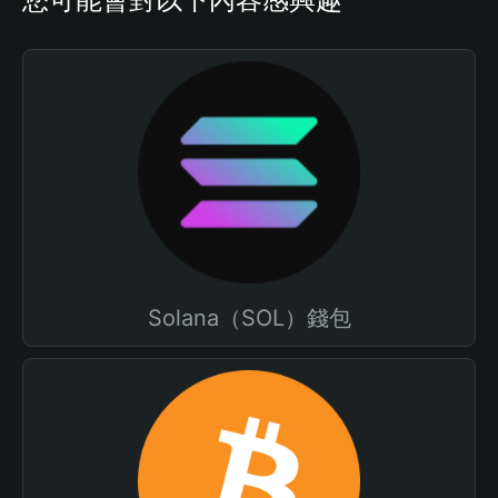
Solana（SOL）錢包