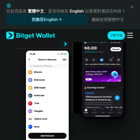
English
日本語
目前頁面為
繁體中文
。是否切換至
English
以查看對應語言內容？
Tiếng Việt
切換至English
繼續使用繁體中文
Русский
Español (Latinoamérica)
立即下載
Türkçe
Italiano
Français
Deutsch
简体中文
繁體中文
Português (Portugal)
Bahasa Indonesia
ภาษาไทย
हिन्दी
বাংলা
Español
Português (Brasil)
Español (Argentina)