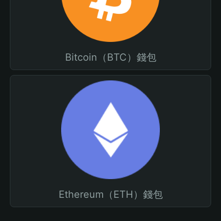
Bitcoin（BTC）錢包
Ethereum（ETH）錢包