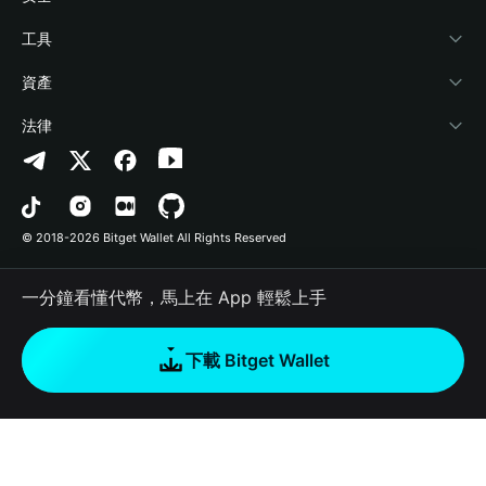
加密資訊
Payfi Crypto
連接錢包
風險保障基金
工具
幫助中心
Crypto Swap API
Bitget Wallet Pay
安全防護技術
快捷買幣
資產
‌聯繫我們
Altcoin Season Index
合作上架
授權檢測
Arbitrum
法律
品牌資源
Prediction Markets
合約檢測
Avalanche
隱私協議
工作機會
DApp
批次轉帳
Bitcoin
用戶使用協議
© 2018-2026 Bitget Wallet All Rights Reserved
官方渠道驗證
Trade
BNB Chain
Risk Disclosure
一分鐘看懂代幣，馬上在 App 輕鬆上手
RWA
Polygon
如何購買加密貨幣
下載 Bitget Wallet