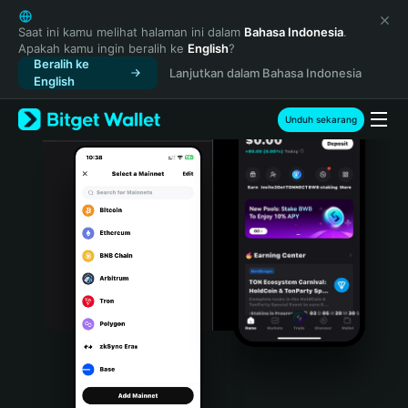
English
日本語
Saat ini kamu melihat halaman ini dalam
Bahasa Indonesia
.
Apakah kamu ingin beralih ke
English
?
Tiếng Việt
Beralih ke
Lanjutkan dalam Bahasa Indonesia
Русский
English
Español (Latinoamérica)
Türkçe
Unduh sekarang
Italiano
Français
Deutsch
简体中文
繁體中文
Português (Portugal)
Bahasa Indonesia
ภาษาไทย
हिन्दी
বাংলা
Español
Português (Brasil)
Español (Argentina)