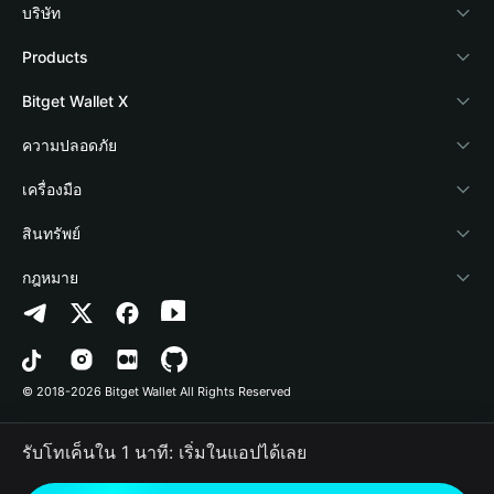
บริษัท
เกี่ยวกับ Bitget Wallet
Products
Blog
Crypto Card
Bitget Wallet X
Academy
Stablecoin Earn
นักพัฒนา
ความปลอดภัย
ข่าวสารด้านคริปโต
Payfi Crypto
เชื่อมต่อ Wallet
Protection Fund
เครื่องมือ
ศูนย์ช่วยเหลือ
Crypto Swap API
Bitget Wallet Pay
เทคโนโลยีความปลอดภัย
ซื้อคริปโต
สินทรัพย์
ติดต่อเรา
Altcoin Season Index
ลิสต์โปรเจกต์
การตรวจจับการอนุญาต
Arbitrum
กฎหมาย
ทรัพยากรข้อมูลของแบรนด์
Prediction Markets
การตรวจจับสัญญา
Avalanche
นโยบายความเป็นส่วนตัว
อาชีพ
DApp
การโอนเป็นชุด
Bitcoin
ข้อตกลงในการใช้บริการ
© 2018-2026 Bitget Wallet All Rights Reserved
การยืนยันช่องทางอย่างเป็นทางการ
Trade
BNB Chain
Risk Disclosure
รับโทเค็นใน 1 นาที: เริ่มในแอปได้เลย
RWA
Polygon